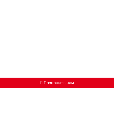
Позвонить нам
© 2026 ООО «АВИЦЕННА» -
МЕДИЦИНСКИЙ ЦЕНТР ИЖЕВСКА