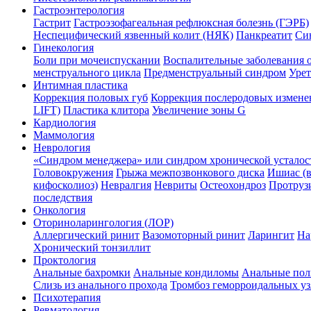
Гастроэнтерология
Гастрит
Гастроэзофагеальная рефлюксная болезнь (ГЭРБ)
Неспецифический язвенный колит (НЯК)
Панкреатит
Си
Гинекология
Боли при мочеиспускании
Воспалительные заболевания о
менструального цикла
Предменструальный синдром
Уре
Интимная пластика
Коррекция половых губ
Коррекция послеродовых измен
LIFT)
Пластика клитора
Увеличение зоны G
Кардиология
Маммология
Неврология
«Синдром менеджера» или синдром хронической усталос
Головокружения
Грыжа межпозвонкового диска
Ишиас (в
кифосколиоз)
Невралгия
Невриты
Остеохондроз
Протруз
последствия
Онкология
Оториноларингология (ЛОР)
Аллергический ринит
Вазомоторный ринит
Ларингит
На
Хронический тонзиллит
Проктология
Анальные бахромки
Анальные кондиломы
Анальные по
Слизь из анального прохода
Тромбоз геморроидальных уз
Психотерапия
Ревматология