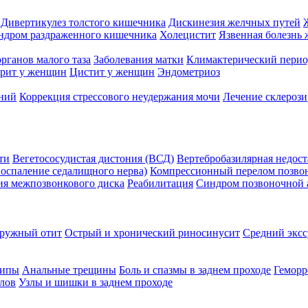
Дивертикулез толстого кишечника
Дискинезия желчных путей
ндром раздраженного кишечника
Холецистит
Язвенная болезнь
рганов малого таза
Заболевания матки
Климактерический период
трит у женщин
Цистит у женщин
Эндометриоз
ений
Коррекция стрессового неудержания мочи
Лечение склероз
ти
Вегетососудистая дистония (ВСД)
Вертебробазилярная недост
оспаление седалищного нерва)
Компрессионный перелом позво
ия межпозвонкового диска
Реабилитация
Синдром позвоночной 
ружный отит
Острый и хронический риносинусит
Средний эксс
липы
Анальные трещины
Боль и спазмы в заднем проходе
Геморр
лов
Узлы и шишки в заднем проходе