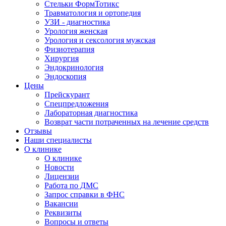
Стельки ФормТотикс
Травматология и ортопедия
УЗИ - диагностика
Урология женская
Урология и сексология мужская
Физиoтepaпия
Хирургия
Эндокринология
Эндоскопия
Цены
Прейскурант
Спецпредложения
Лабораторная диагностика
Возврат части потраченных на лечение средств
Отзывы
Наши специалисты
О клинике
О клинике
Новости
Лицензии
Работа по ДМС
Запрос справки в ФНС
Вакансии
Реквизиты
Вопросы и ответы