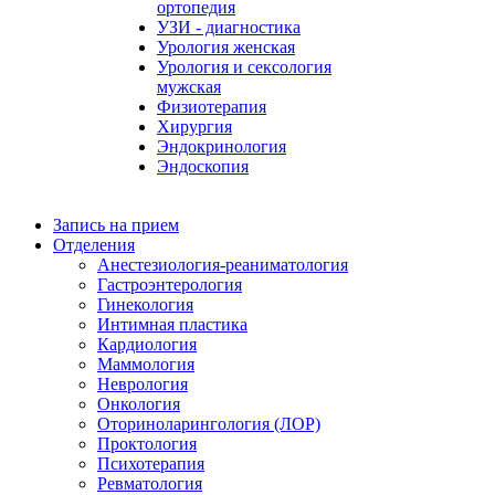
ортопедия
УЗИ - диагностика
Урология женская
Урология и сексология
мужская
Физиoтepaпия
Хирургия
Эндокринология
Эндоскопия
Запись на прием
Отделения
Анестезиология-реаниматология
Гастроэнтерология
Гинекология
Интимная пластика
Кардиология
Маммология
Неврология
Онкология
Оториноларингология (ЛОР)
Проктология
Психотерапия
Ревматология