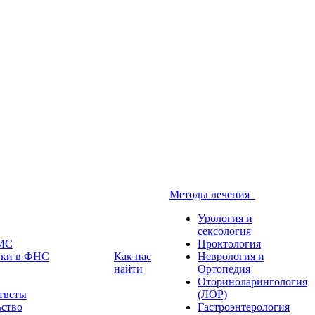
Методы лечения
Урология и
сексология
ДМС
Проктология
вки в ФНС
Как нас
Неврология и
найти
Ортопедия
Оториноларингология
тветы
(ЛОР)
ьство
Гастроэнтерология