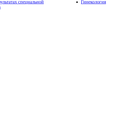
зультатах специальной
Гинекология
а