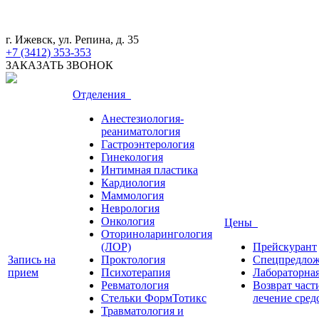
г. Ижевск, ул. Репина, д. 35
+7 (3412) 353-353
ЗАКАЗАТЬ ЗВОНОК
Отделения
Анестезиология-
реаниматология
Гастроэнтерология
Гинекология
Интимная пластика
Кардиология
Маммология
Неврология
Онкология
Цены
Оториноларингология
(ЛОР)
Прейскурант
Запись на
Проктология
Спецпредло
прием
Психотерапия
Лабораторная
Ревматология
Возврат част
Стельки ФормТотикс
лечение сред
Травматология и