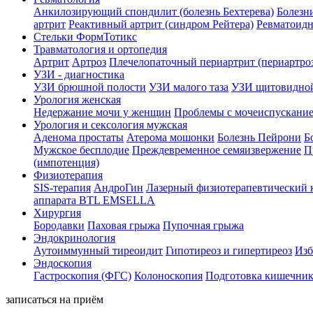
Анкилозирующий спондилит (болезнь Бехтерева)
Болезн
артрит
Реактивный артрит (синдром Рейтера)
Ревматоидн
Стельки ФормТотикс
Травматология и ортопедия
Артрит
Артроз
Плечелопаточный периартрит (периартро
УЗИ - диагностика
УЗИ брюшной полости
УЗИ малого таза
УЗИ щитовидно
Урология женская
Недержание мочи у женщин
Проблемы с мочеиспускани
Урология и сексология мужская
Аденома простаты
Атерома мошонки
Болезнь Пейрони
Б
Мужское бесплодие
Преждевременное семяизвержение
П
(импотенция)
Физиoтepaпия
SIS-терапия
АндроГин
Лазерный физиотерапевтический 
аппарата BTL EMSELLA
Хирургия
Бородавки
Паховая грыжа
Пупочная грыжа
Эндокринология
Аутоиммунный тиреоидит
Гипотиреоз и гипертиреоз
Изб
Эндоскопия
Гастроскопия (ФГС)
Колоноскопия
Подготовка кишечник
записаться на приём