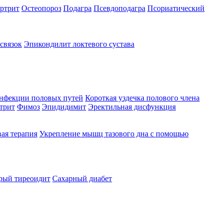
ртрит
Остеопороз
Подагра
Псевдоподагра
Псориатический
связок
Эпикондилит локтевого сустава
нфекции половых путей
Короткая уздечка полового члена
трит
Фимоз
Эпидидимит
Эректильная дисфункция
ая терапия
Укрепление мышц тазового дна с помощью
рый тиреоидит
Сахарный диабет