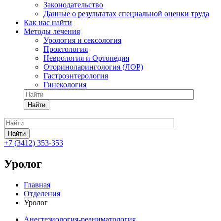
Законодательство
Данные о результатах специальной оценки труда
Как нас найти
Методы лечения
Урология и сексология
Проктология
Неврология и Ортопедия
Оториноларингология (ЛОР)
Гастроэнтерология
Гинекология
Найти
Найти
+7 (3412) 353-353
Уролог
Главная
Отделения
Уролог
Анестезиология-реаниматология