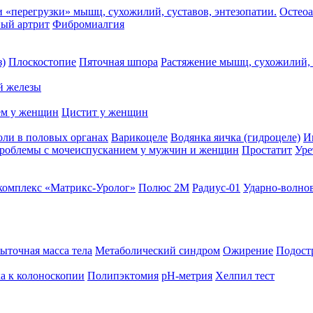
и «перегрузки» мышц, сухожилий, суставов, энтезопатии.
Остеоа
ый артрит
Фибромиалгия
з)
Плоскостопие
Пяточная шпора
Растяжение мышц, сухожилий, 
й железы
ем у женщин
Цистит у женщин
оли в половых органах
Варикоцеле
Водянка яичка (гидроцеле)
И
роблемы с мочеиспусканием у мужчин и женщин
Простатит
Уре
комплекс «Матрикс-Уролог»
Полюс 2М
Радиус-01
Ударно-волнов
ыточная масса тела
Метаболический синдром
Ожирение
Подост
а к колоноскопии
Полипэктомия
рН-метрия
Хелпил тест