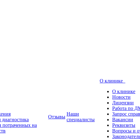
О клинике
О клинике
Новости
Лицензии
Работа по 
жения
Наши
Запрос спра
Отзывы
 диагностика
специалисты
Вакансии
и потраченных на
Реквизиты
ств
Вопросы и о
Законодател