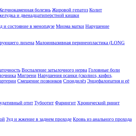
Желчнокаменная болезнь
Жировой гепатоз
Колит
 желудка и двенадцатиперстной кишки
 и состояние в менопаузе
Миома матки
Нарушение
ирующего лихена
Малоинвазивная перинеопластика (LONG
аточность
Воспаление затылочного нерва
Головные боли
ночника
Мигрени
Нарушения осанки (сколиоз, кифоз,
артерии
Смещение позвонков
Спондилёз
Энцефалопатия и её
удативный отит
Тубоотит
Фарингит
Хронический ринит
ой
Зуд и жжение в заднем проходе
Кровь из анального прохода