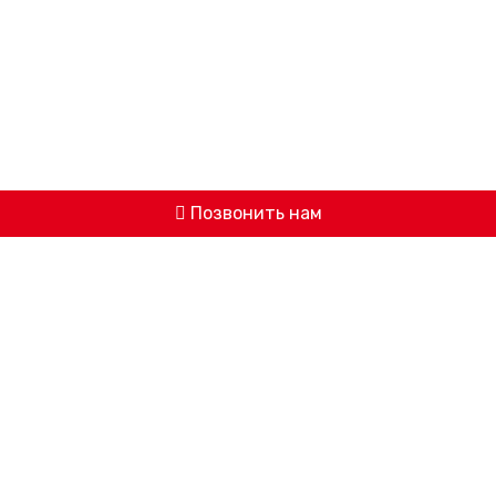
Позвонить нам
© 2026 ООО «АВИЦЕННА» -
МЕДИЦИНСКИЙ ЦЕНТР ИЖЕВСКА
Версия для слабовидящих
Программа государственных гарантий бесплатного оказания
гражданам медицинской помощи