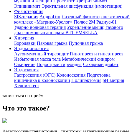
мужчин и женщин
Простатит
Уретрит
Фимоз
Эпидидимит
Эректильная дисфункция (импотенция)
Физиoтepaпия
SIS-терапия
АндроГин
Лазерный физиотерапевтический
комплекс «Матрикс-Уролог»
Полюс 2М
Радиус-01
Ударно-волновая терапия
Укрепление мышц тазового
дна с помощью аппарата BTL EMSELLA
Хирургия
Бородавки
Паховая грыжа
Пупочная грыжа
Эндокринология
Аутоиммунный тиреоидит
Гипотиреоз и гипертиреоз
Избыточная масса тела
Метаболический синдром
Ожирение
Подострый тиреоидит
Сахарный диабет
Эндоскопия
Гастроскопия (ФГС)
Колоноскопия
Подготовка
кишечника к колоноскопии
Полипэктомия
рН-метрия
Хелпил тест
записаться на приём
Что это такое?
Вегетососудистаядистония - симптомы затрагивающие разные