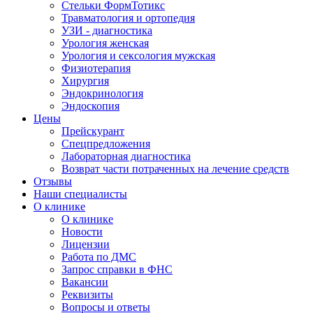
Стельки ФормТотикс
Травматология и ортопедия
УЗИ - диагностика
Урология женская
Урология и сексология мужская
Физиoтepaпия
Хирургия
Эндокринология
Эндоскопия
Цены
Прейскурант
Спецпредложения
Лабораторная диагностика
Возврат части потраченных на лечение средств
Отзывы
Наши специалисты
О клинике
О клинике
Новости
Лицензии
Работа по ДМС
Запрос справки в ФНС
Вакансии
Реквизиты
Вопросы и ответы