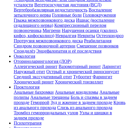
усталости
Вегетососудистая дистония (ВСД)
Вертебробазилярная недостаточность
Воспаление
затылочного нерва
Головные боли
Головокружения
Грыжа межпозвонкового диска
Ишиас (воспаление
седалищного нерва)
Компрессионный перелом
позвоночника
Мигрени
Нарушения осанки (сколиоз,
кифоз, кифосколиоз)
Невралгия
Невриты
Остеохондроз
Протрузия межпозвонкового диска
Реабилитация
Синдром позвоночной артерии
Смещение позвонков
Спондилёз
Энцефалопатия и её последствия
Онкология
Оториноларингология (ЛОР)
Аллергический ринит
Вазомоторный ринит
Ларингит
Наружный отит
Острый и хронический риносинусит
Средний экссудативный отит
Тубоотит
Фарингит
Хронический ринит
Хронический тонзиллит
Проктология
Анальные бахромки
Анальные кондиломы
Анальные
полипы
Анальные трещины
Боль и спазмы в заднем
проходе
Геморрой
Зуд и жжение в заднем проходе
Кровь
из анального прохода
Слизь из анального прохода
Тромбоз геморроидальных узлов
Узлы и шишки в
заднем проходе
Психотерапия