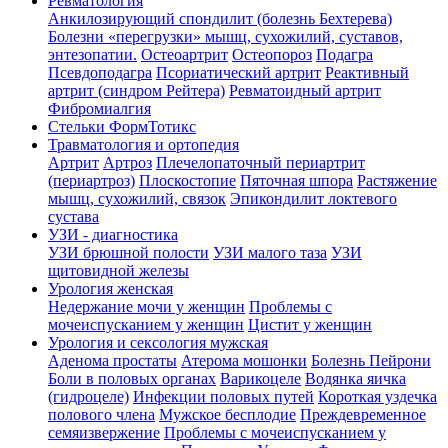
Ревматология
Анкилозирующий спондилит (болезнь Бехтерева)
Болезни «перегрузки» мышц, сухожилий, суставов,
энтезопатии.
Остеоартрит
Остеопороз
Подагра
Псевдоподагра
Псориатический артрит
Реактивный
артрит (синдром Рейтера)
Ревматоидный артрит
Фибромиалгия
Стельки ФормТотикс
Травматология и ортопедия
Артрит
Артроз
Плечелопаточный периартрит
(периартроз)
Плоскостопие
Пяточная шпора
Растяжение
мышц, сухожилий, связок
Эпикондилит локтевого
сустава
УЗИ - диагностика
УЗИ брюшной полости
УЗИ малого таза
УЗИ
щитовидной железы
Урология женская
Недержание мочи у женщин
Проблемы с
мочеиспусканием у женщин
Цистит у женщин
Урология и сексология мужская
Аденома простаты
Атерома мошонки
Болезнь Пейрони
Боли в половых органах
Варикоцеле
Водянка яичка
(гидроцеле)
Инфекции половых путей
Короткая уздечка
полового члена
Мужское бесплодие
Преждевременное
семяизвержение
Проблемы с мочеиспусканием у