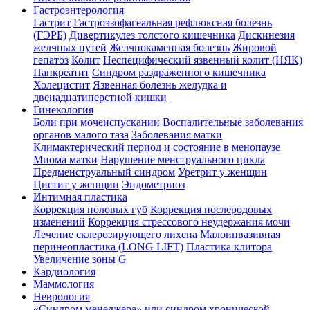
Гастроэнтерология
Гастрит
Гастроэзофагеальная рефлюксная болезнь
(ГЭРБ)
Дивертикулез толстого кишечника
Дискинезия
желчных путей
Желчнокаменная болезнь
Жировой
гепатоз
Колит
Неспецифический язвенный колит (НЯК)
Панкреатит
Синдром раздраженного кишечника
Холецистит
Язвенная болезнь желудка и
двенадцатиперстной кишки
Гинекология
Боли при мочеиспускании
Воспалительные заболевания
органов малого таза
Заболевания матки
Климактерический период и состояние в менопаузе
Миома матки
Нарушение менструального цикла
Предменструальный синдром
Уретрит у женщин
Цистит у женщин
Эндометриоз
Интимная пластика
Коррекция половых губ
Коррекция послеродовых
изменений
Коррекция стрессового неудержания мочи
Лечение склерозирующего лихена
Малоинвазивная
перинеопластика (LONG LIFT)
Пластика клитора
Увеличение зоны G
Кардиология
Маммология
Неврология
«Синдром менеджера» или синдром хронической