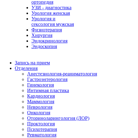
ортопедия
УЗИ - диагностика
Урология женская
Урология и
сексология мужская
Физиoтepaпия
Хирургия
Эндокринология
Эндоскопия
Запись на прием
Отделения
Анестезиология-реаниматология
Гастроэнтерология
Гинекология
Интимная пластика
Кардиология
Маммология
Неврология
Онкология
Оториноларингология (ЛОР)
Проктология
Психотерапия
Ревматология