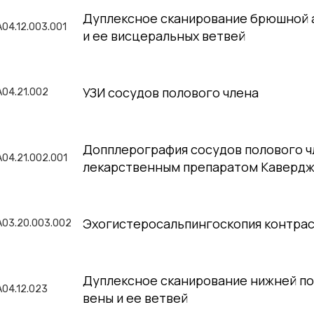
Дуплексное сканирование брюшной 
A04.12.003.001
и ее висцеральных ветвей
УЗИ сосудов полового члена
A04.21.002
Допплерография сосудов полового ч
A04.21.002.001
лекарственным препаратом Каверд
Эхогистеросальпингоскопия контра
A03.20.003.002
Дуплексное сканирование нижней п
A04.12.023
вены и ее ветвей