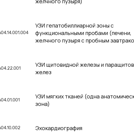
желчного пузыря)
УЗИ гепатобиллиарной зоны с
функциональными пробами (печени,
A04.14.001.004
желчного пузыря с пробным завтрак
УЗИ щитовидной железы и паращито
A04.22.001
желез
УЗИ мягких тканей (одна анатомичес
A04.01.001
зона)
Эхокардиография
A04.10.002