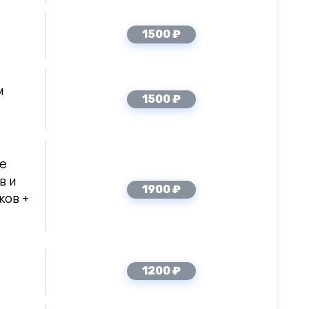
1500 ₽
м
1500 ₽
ое
в и
1900 ₽
ков +
1200 ₽