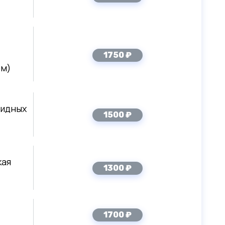
1750 ₽
ом)
видных
1500 ₽
кая
1300 ₽
1700 ₽