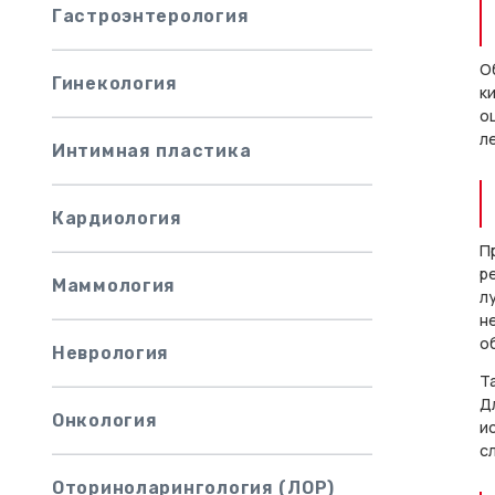
Гастроэнтерология
О
Гинекология
к
о
л
Интимная пластика
Кардиология
П
р
Маммология
л
н
о
Неврология
Т
Д
Онкология
и
с
Оториноларингология (ЛОР)