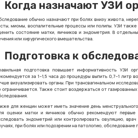
Когда назначают УЗИ ор
бследование обычно назначают при болях внизу живота, нере
исты, миомы, воспалительные процессы или полипы. УЗИ такж
ценить состояние матки, яичников и эндометрия. В отдельн
ечения или хирургического вмешательства.
Подготовка к обследов
равильная подготовка повышает информативность УЗИ орг
екомендуется за 1–1,5 часа до процедуры выпить 0,7–1 литр 
учше визуализировать органы. При трансвагинальном исследов
е ограничивается. Также стоит воздержаться от газированных
бследования.
акже для женщин может иметь значение день менструального 
ля оценки матки и яичников обычно рекомендуют первые 
сследовать эндометрий или контролировать овуляцию, врач 
лучаях, при болях или подозрении на патологию, обследование 