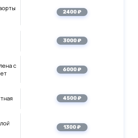
аорты
2400 ₽
3000 ₽
лена с
6000 ₽
жет
стная
4500 ₽
олой
1300 ₽