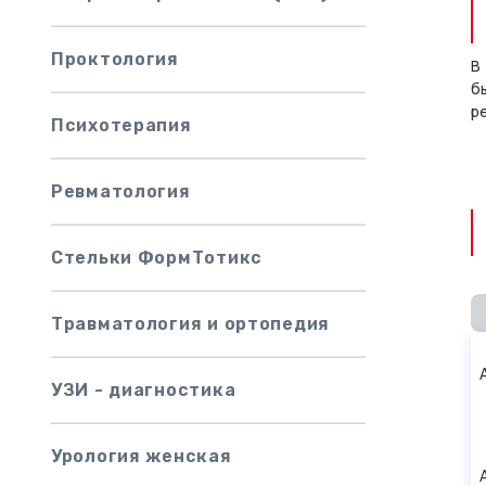
Проктология
В
б
р
Психотерапия
Ревматология
Стельки ФормТотикс
Травматология и ортопедия
УЗИ - диагностика
Урология женская