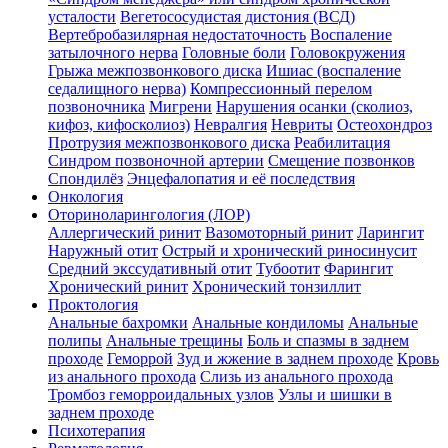
усталости
Вегетососудистая дистония (ВСД)
Вертебробазилярная недостаточность
Воспаление
затылочного нерва
Головные боли
Головокружения
Грыжа межпозвонкового диска
Ишиас (воспаление
седалищного нерва)
Компрессионный перелом
позвоночника
Мигрени
Нарушения осанки (сколиоз,
кифоз, кифосколиоз)
Невралгия
Невриты
Остеохондроз
Протрузия межпозвонкового диска
Реабилитация
Синдром позвоночной артерии
Смещение позвонков
Спондилёз
Энцефалопатия и её последствия
Онкология
Оториноларингология (ЛОР)
Аллергический ринит
Вазомоторный ринит
Ларингит
Наружный отит
Острый и хронический риносинусит
Средний экссудативный отит
Тубоотит
Фарингит
Хронический ринит
Хронический тонзиллит
Проктология
Анальные бахромки
Анальные кондиломы
Анальные
полипы
Анальные трещины
Боль и спазмы в заднем
проходе
Геморрой
Зуд и жжение в заднем проходе
Кровь
из анального прохода
Слизь из анального прохода
Тромбоз геморроидальных узлов
Узлы и шишки в
заднем проходе
Психотерапия