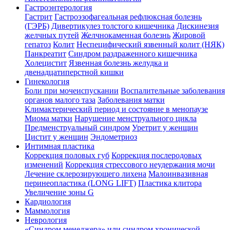
Гастроэнтерология
Гастрит
Гастроэзофагеальная рефлюксная болезнь
(ГЭРБ)
Дивертикулез толстого кишечника
Дискинезия
желчных путей
Желчнокаменная болезнь
Жировой
гепатоз
Колит
Неспецифический язвенный колит (НЯК)
Панкреатит
Синдром раздраженного кишечника
Холецистит
Язвенная болезнь желудка и
двенадцатиперстной кишки
Гинекология
Боли при мочеиспускании
Воспалительные заболевания
органов малого таза
Заболевания матки
Климактерический период и состояние в менопаузе
Миома матки
Нарушение менструального цикла
Предменструальный синдром
Уретрит у женщин
Цистит у женщин
Эндометриоз
Интимная пластика
Коррекция половых губ
Коррекция послеродовых
изменений
Коррекция стрессового неудержания мочи
Лечение склерозирующего лихена
Малоинвазивная
перинеопластика (LONG LIFT)
Пластика клитора
Увеличение зоны G
Кардиология
Маммология
Неврология
«Синдром менеджера» или синдром хронической