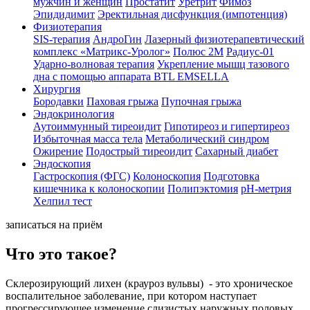
мужчин и женщин
Простатит
Уретрит
Фимоз
Эпидидимит
Эректильная дисфункция (импотенция)
Физиoтepaпия
SIS-терапия
АндроГин
Лазерный физиотерапевтический
комплекс «Матрикс-Уролог»
Полюс 2М
Радиус-01
Ударно-волновая терапия
Укрепление мышц тазового
дна с помощью аппарата BTL EMSELLA
Хирургия
Бородавки
Паховая грыжа
Пупочная грыжа
Эндокринология
Аутоиммунный тиреоидит
Гипотиреоз и гипертиреоз
Избыточная масса тела
Метаболический синдром
Ожирение
Подострый тиреоидит
Сахарный диабет
Эндоскопия
Гастроскопия (ФГС)
Колоноскопия
Подготовка
кишечника к колоноскопии
Полипэктомия
рН-метрия
Хелпил тест
записаться на приём
Что это такое?
Склерозирующий лихен (крауроз вульвы) - это хроническое
воспалительное заболевание, при котором наступает
прогрессирующее изменение слизистых наружных половых