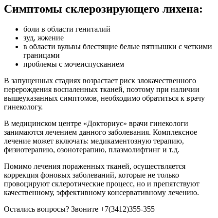
Симптомы склерозирующего лихена:
боли в области гениталий
зуд, жжение
в области вульвы блестящие белые пятнышки с четкими
границами
проблемы с мочеиспусканием
В запущенных стадиях возрастает риск злокачественного
перерождения воспаленных тканей, поэтому при наличии
вышеуказанных симптомов, необходимо обратиться к врачу
гинекологу.
В медицинском центре «Докториус» врачи гинекологи
занимаются лечением данного заболевания. Комплексное
лечение может включать: медикаментозную терапию,
физиотерапию, озонотерапию, плазмолифтинг и т.д.
Помимо лечения пораженных тканей, осуществляется
коррекция фоновых заболеваний, которые не только
провоцируют склеротические процесс, но и препятствуют
качественному, эффективному консервативному лечению.
Остались вопросы? Звоните +7(3412)355-355