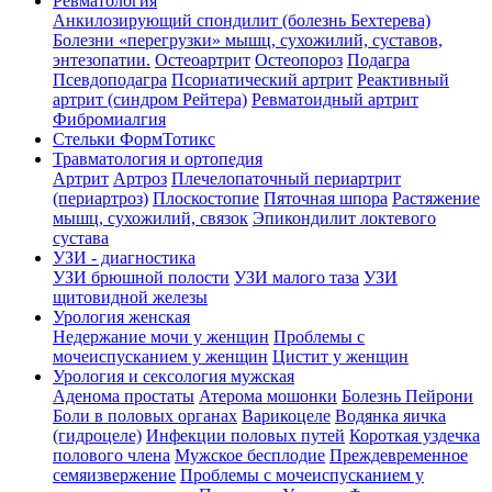
Ревматология
Анкилозирующий спондилит (болезнь Бехтерева)
Болезни «перегрузки» мышц, сухожилий, суставов,
энтезопатии.
Остеоартрит
Остеопороз
Подагра
Псевдоподагра
Псориатический артрит
Реактивный
артрит (синдром Рейтера)
Ревматоидный артрит
Фибромиалгия
Стельки ФормТотикс
Травматология и ортопедия
Артрит
Артроз
Плечелопаточный периартрит
(периартроз)
Плоскостопие
Пяточная шпора
Растяжение
мышц, сухожилий, связок
Эпикондилит локтевого
сустава
УЗИ - диагностика
УЗИ брюшной полости
УЗИ малого таза
УЗИ
щитовидной железы
Урология женская
Недержание мочи у женщин
Проблемы с
мочеиспусканием у женщин
Цистит у женщин
Урология и сексология мужская
Аденома простаты
Атерома мошонки
Болезнь Пейрони
Боли в половых органах
Варикоцеле
Водянка яичка
(гидроцеле)
Инфекции половых путей
Короткая уздечка
полового члена
Мужское бесплодие
Преждевременное
семяизвержение
Проблемы с мочеиспусканием у