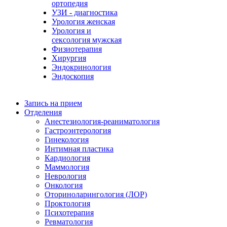
ортопедия
УЗИ - диагностика
Урология женская
Урология и
сексология мужская
Физиoтepaпия
Хирургия
Эндокринология
Эндоскопия
Запись на прием
Отделения
Анестезиология-реаниматология
Гастроэнтерология
Гинекология
Интимная пластика
Кардиология
Маммология
Неврология
Онкология
Оториноларингология (ЛОР)
Проктология
Психотерапия
Ревматология