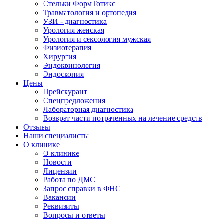
Стельки ФормТотикс
Травматология и ортопедия
УЗИ - диагностика
Урология женская
Урология и сексология мужская
Физиoтepaпия
Хирургия
Эндокринология
Эндоскопия
Цены
Прейскурант
Спецпредложения
Лабораторная диагностика
Возврат части потраченных на лечение средств
Отзывы
Наши специалисты
О клинике
О клинике
Новости
Лицензии
Работа по ДМС
Запрос справки в ФНС
Вакансии
Реквизиты
Вопросы и ответы