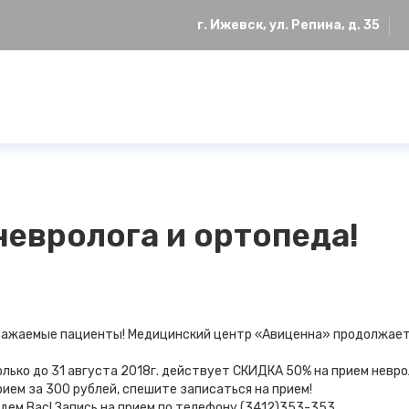
г. Ижевск, ул. Репина, д. 35
невролога и ортопеда!
важаемые пациенты! Медицинский центр «Авиценна» продолжает 
олько до 31 августа 2018г. действует СКИДКА 50% на прием невро
рием за 300 рублей, спешите записаться на прием!
дем Вас! Запись на прием по телефону (3412)353-353