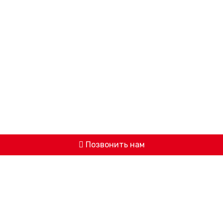
Позвонить нам
© 2026 ООО «АВИЦЕННА» -
МЕДИЦИНСКИЙ ЦЕНТР ИЖЕВСКА