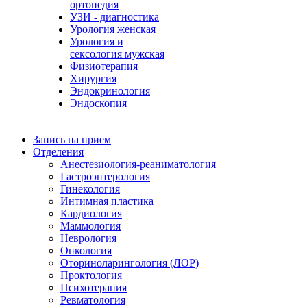
ортопедия
УЗИ - диагностика
Урология женская
Урология и
сексология мужская
Физиoтepaпия
Хирургия
Эндокринология
Эндоскопия
Запись на прием
Отделения
Анестезиология-реаниматология
Гастроэнтерология
Гинекология
Интимная пластика
Кардиология
Маммология
Неврология
Онкология
Оториноларингология (ЛОР)
Проктология
Психотерапия
Ревматология