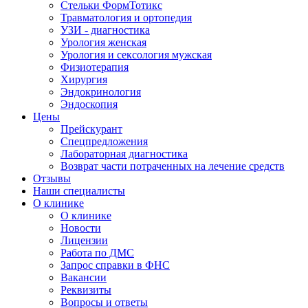
Стельки ФормТотикс
Травматология и ортопедия
УЗИ - диагностика
Урология женская
Урология и сексология мужская
Физиoтepaпия
Хирургия
Эндокринология
Эндоскопия
Цены
Прейскурант
Спецпредложения
Лабораторная диагностика
Возврат части потраченных на лечение средств
Отзывы
Наши специалисты
О клинике
О клинике
Новости
Лицензии
Работа по ДМС
Запрос справки в ФНС
Вакансии
Реквизиты
Вопросы и ответы