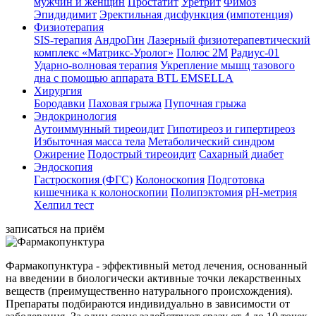
мужчин и женщин
Простатит
Уретрит
Фимоз
Эпидидимит
Эректильная дисфункция (импотенция)
Физиoтepaпия
SIS-терапия
АндроГин
Лазерный физиотерапевтический
комплекс «Матрикс-Уролог»
Полюс 2М
Радиус-01
Ударно-волновая терапия
Укрепление мышц тазового
дна с помощью аппарата BTL EMSELLA
Хирургия
Бородавки
Паховая грыжа
Пупочная грыжа
Эндокринология
Аутоиммунный тиреоидит
Гипотиреоз и гипертиреоз
Избыточная масса тела
Метаболический синдром
Ожирение
Подострый тиреоидит
Сахарный диабет
Эндоскопия
Гастроскопия (ФГС)
Колоноскопия
Подготовка
кишечника к колоноскопии
Полипэктомия
рН-метрия
Хелпил тест
записаться на приём
Фармакопунктура - эффективный метод лечения, основанный
на введении в биологически активные точки лекарственных
веществ (преимущественно натурального происхождения).
Препараты подбираются индивидуально в зависимости от