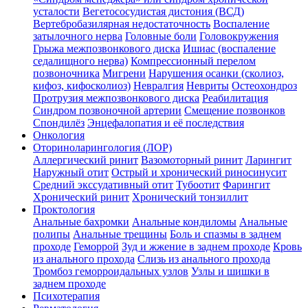
усталости
Вегетососудистая дистония (ВСД)
Вертебробазилярная недостаточность
Воспаление
затылочного нерва
Головные боли
Головокружения
Грыжа межпозвонкового диска
Ишиас (воспаление
седалищного нерва)
Компрессионный перелом
позвоночника
Мигрени
Нарушения осанки (сколиоз,
кифоз, кифосколиоз)
Невралгия
Невриты
Остеохондроз
Протрузия межпозвонкового диска
Реабилитация
Синдром позвоночной артерии
Смещение позвонков
Спондилёз
Энцефалопатия и её последствия
Онкология
Оториноларингология (ЛОР)
Аллергический ринит
Вазомоторный ринит
Ларингит
Наружный отит
Острый и хронический риносинусит
Средний экссудативный отит
Тубоотит
Фарингит
Хронический ринит
Хронический тонзиллит
Проктология
Анальные бахромки
Анальные кондиломы
Анальные
полипы
Анальные трещины
Боль и спазмы в заднем
проходе
Геморрой
Зуд и жжение в заднем проходе
Кровь
из анального прохода
Слизь из анального прохода
Тромбоз геморроидальных узлов
Узлы и шишки в
заднем проходе
Психотерапия