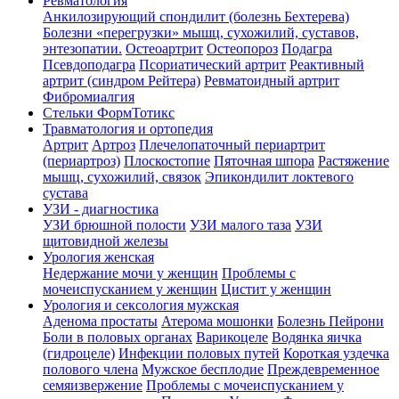
Ревматология
Анкилозирующий спондилит (болезнь Бехтерева)
Болезни «перегрузки» мышц, сухожилий, суставов,
энтезопатии.
Остеоартрит
Остеопороз
Подагра
Псевдоподагра
Псориатический артрит
Реактивный
артрит (синдром Рейтера)
Ревматоидный артрит
Фибромиалгия
Стельки ФормТотикс
Травматология и ортопедия
Артрит
Артроз
Плечелопаточный периартрит
(периартроз)
Плоскостопие
Пяточная шпора
Растяжение
мышц, сухожилий, связок
Эпикондилит локтевого
сустава
УЗИ - диагностика
УЗИ брюшной полости
УЗИ малого таза
УЗИ
щитовидной железы
Урология женская
Недержание мочи у женщин
Проблемы с
мочеиспусканием у женщин
Цистит у женщин
Урология и сексология мужская
Аденома простаты
Атерома мошонки
Болезнь Пейрони
Боли в половых органах
Варикоцеле
Водянка яичка
(гидроцеле)
Инфекции половых путей
Короткая уздечка
полового члена
Мужское бесплодие
Преждевременное
семяизвержение
Проблемы с мочеиспусканием у