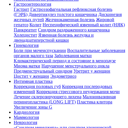
Гастроэнтерология
Гастрит
Гастроэзофагеальная рефлюксная болезнь
(ГЭРБ)
Дивертикулез толстого кишечника
Дискинезия
желчных путей
Желчнокаменная болезнь
Жировой
гепатоз
Колит
Неспецифический язвенный колит (НЯК)
Панкреатит
Синдром раздраженного кишечника
Холецистит
Язвенная болезнь желудка и
двенадцатиперстной кишки
Гинекология
Боли при мочеиспускании
Воспалительные заболевания
органов малого таза
Заболевания матки
Климактерический период и состояние в менопаузе
Миома матки
Нарушение менструального цикла
Предменструальный синдром
Уретрит у женщин
Цистит у женщин
Эндометриоз
Интимная пластика
Коррекция половых губ
Коррекция послеродовых
изменений
Коррекция стрессового неудержания мочи
Лечение склерозирующего лихена
Малоинвазивная
перинеопластика (LONG LIFT)
Пластика клитора
Увеличение зоны G
Кардиология
Маммология
Неврология
«Синдром менеджера» или синдром хронической